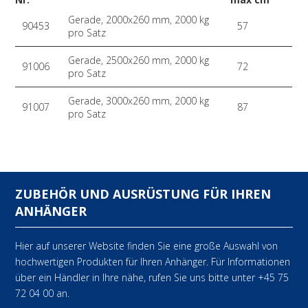
Gerade, 2000x260 mm, 2000 kg
90453
57
pro Satz
Gerade, 2500x260 mm, 2000 kg
91006
72
pro Satz
Gerade, 3000x260 mm, 2000 kg
91007
87
pro Satz
ZUBEHÖR UND AUSRÜSTUNG FÜR IHREN
ANHÄNGER
Hier auf unserer Website finden Sie eine große Auswahl von
hochwertigen Produkten für Ihren Anhänger. Für Informationen
über ein Händler in Ihre nähe, rufen Sie uns bitte unter +45 75
72 04 00 an.