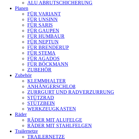
ALU ABRUTSCHICHERUNG
Planen
FÜR VARIANT
FÜR UNSINN
FÜR SARIS
FÜR GAUPEN
FÜR HUMBAUR
FÜR NEPTUN
FÜR BRENDERUP
FÜR STEMA
FÜR AGADOS
FÜR BÖCKMANN
ZUBEHÖR
Zubehör
KLEMMHALTER
ANHÄNGERSCHLOß
ZURRGURT UND RADVERZURRUNG
STÜTZRAD
STÜTZBEIN
WERKZEUGKASTEN
Räder
RÄDER MIT ALUFELGE
RÄDER MIT STAHLFELGEN
Trailernetze
TRAILERNETZE