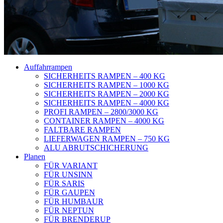
Auffahrrampen
SICHERHEITS RAMPEN – 400 KG
SICHERHEITS RAMPEN – 1000 KG
SICHERHEITS RAMPEN – 2000 KG
SICHERHEITS RAMPEN – 4000 KG
PROFI RAMPEN – 2800/3000 KG
CONTAINER RAMPEN – 4000 KG
FALTBARE RAMPEN
LIEFERWAGEN RAMPEN – 750 KG
ALU ABRUTSCHICHERUNG
Planen
FÜR VARIANT
FÜR UNSINN
FÜR SARIS
FÜR GAUPEN
FÜR HUMBAUR
FÜR NEPTUN
FÜR BRENDERUP