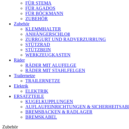
FÜR STEMA
FÜR AGADOS
FÜR BÖCKMANN
ZUBEHÖR
Zubehör
KLEMMHALTER
ANHÄNGERSCHLOß
ZURRGURT UND RADVERZURRUNG
STÜTZRAD
STÜTZBEIN
WERKZEUGKASTEN
Räder
RÄDER MIT ALUFELGE
RÄDER MIT STAHLFELGEN
Trailernetze
TRAILERNETZE
Elektrik
ELEKTRIK
ERSATZTEILE
KUGELKUPPLUNGEN
AUFLAUFEINRICHTUNGEN & SICHERHEITSABR
BREMSBACKEN & RADLAGER
BREMSKABEL
Zubehör