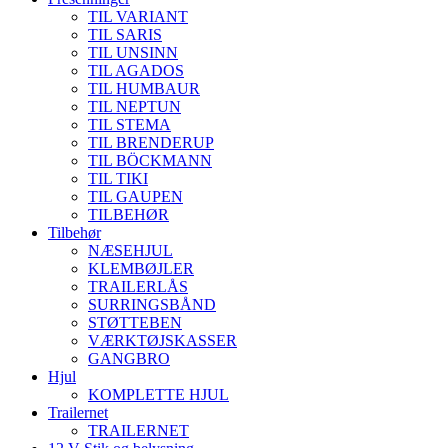
TIL VARIANT
TIL SARIS
TIL UNSINN
TIL AGADOS
TIL HUMBAUR
TIL NEPTUN
TIL STEMA
TIL BRENDERUP
TIL BÖCKMANN
TIL TIKI
TIL GAUPEN
TILBEHØR
Tilbehør
NÆSEHJUL
KLEMBØJLER
TRAILERLÅS
SURRINGSBÅND
STØTTEBEN
VÆRKTØJSKASSER
GANGBRO
Hjul
KOMPLETTE HJUL
Trailernet
TRAILERNET