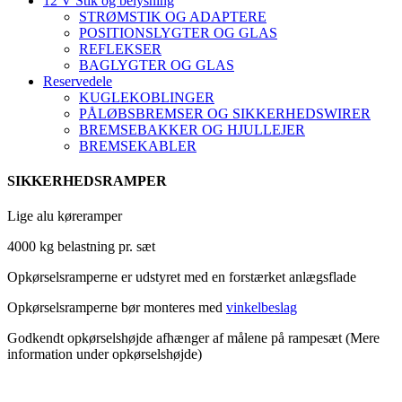
12 V Stik og belysning
STRØMSTIK OG ADAPTERE
POSITIONSLYGTER OG GLAS
REFLEKSER
BAGLYGTER OG GLAS
Reservedele
KUGLEKOBLINGER
PÅLØBSBREMSER OG SIKKERHEDSWIRER
BREMSEBAKKER OG HJULLEJER
BREMSEKABLER
SIKKERHEDSRAMPER
Lige alu køreramper
4000 kg belastning pr. sæt
Opkørselsramperne er udstyret med en forstærket anlægsflade
Opkørselsramperne bør monteres med
vinkel
beslag
Godkendt opkørselshøjde afhænger af målene på rampesæt (Mere
information under opkørselshøjde)