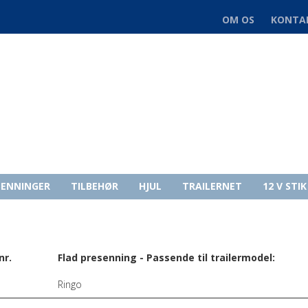
OM OS
KONTA
TIL SARIS
SENNINGER
TILBEHØR
HJUL
TRAILERNET
12 V STI
nr.
Flad presenning - Passende til trailermodel:
Ringo