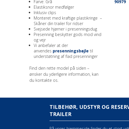
Farve: Grå
90979
Elastiksnor medfølger
Inklusiv clips
Monteret med kraftige plastikringe –
Skåner din trailer for ridser
Svejsede hjørner i presenningsdug
Presenning beskytter gods mod vind
og vejr
Vi anbefaler at der
anvendes
presenningsbøjle
til
understøtning af flad presenninger
Find den rette model på siden –
ønsker du yderligere information, kan
du kontakte os.
TILBEHØR, UDSTYR OG RESERV
TRAILER
På vores hjemmeside finder du et stort udva