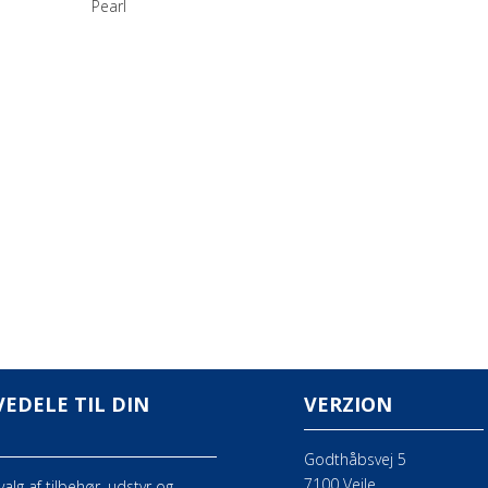
Pearl
EDELE TIL DIN
VERZION
Godthåbsvej 5
7100 Vejle
lg af tilbehør, udstyr og