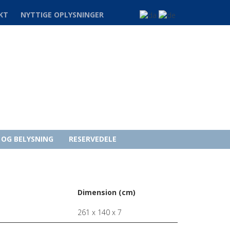
KT
NYTTIGE OPLYSNINGER
K OG BELYSNING
RESERVEDELE
Dimension (cm)
261 x 140 x 7