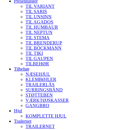
Presenninger
TIL VARIANT
TIL SARIS
TIL UNSINN
TIL AGADOS
TIL HUMBAUR
TIL NEPTUN
TIL STEMA
TIL BRENDERUP
TIL BÖCKMANN
TIL TIKI
TIL GAUPEN
TILBEHØR
Tilbehør
NÆSEHJUL
KLEMBØJLER
TRAILERLÅS
SURRINGSBÅND
STØTTEBEN
VÆRKTØJSKASSER
GANGBRO
Hjul
KOMPLETTE HJUL
Trailernet
TRAILERNET