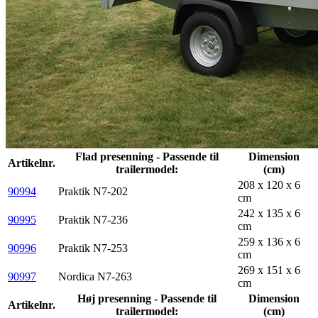
Flad presenning - Passende til
Dimension
Artikelnr.
trailermodel:
(cm)
208 x 120 x 6
90994
Praktik N7-202
cm
242 x 135 x 6
90995
Praktik N7-236
cm
259 x 136 x 6
90996
Praktik N7-253
cm
269 x 151 x 6
90997
Nordica N7-263
cm
Høj presenning - Passende til
Dimension
Artikelnr.
trailermodel:
(cm)