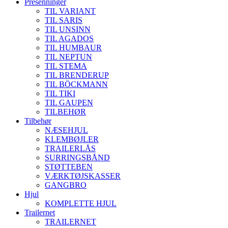
Presenninger
TIL VARIANT
TIL SARIS
TIL UNSINN
TIL AGADOS
TIL HUMBAUR
TIL NEPTUN
TIL STEMA
TIL BRENDERUP
TIL BÖCKMANN
TIL TIKI
TIL GAUPEN
TILBEHØR
Tilbehør
NÆSEHJUL
KLEMBØJLER
TRAILERLÅS
SURRINGSBÅND
STØTTEBEN
VÆRKTØJSKASSER
GANGBRO
Hjul
KOMPLETTE HJUL
Trailernet
TRAILERNET