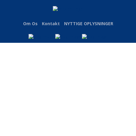
Om Os
Kontakt
NYTTIGE OPLYSNINGER
Forfatter Arkiv
i forskellige længder